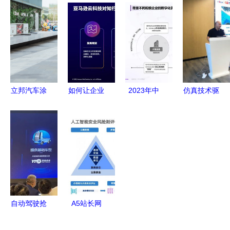
集团轻松保
场景的构建
发企业发展
育入选
严选荣
科技推广与
新动能 科
《2023年
获“2021领
应用服务的
技推广和应
度上海市智
航中国杰出
实践路径
用服务
能机器人标
保险服务
杆企业与应
奖”
用场景推荐
立邦汽车涂
如何让企业
2023年中
仿真技术驱
目录》
料荣获“培
用好云？亚
国企业低代
动变革，智
育中国水性
马逊云科技
码与无代码
改数转赋能
化市场十大
助力云管理
产品应用与
集群——汽
应用企
服务商加速
实践研究
车产业智能
业”称号，
成长
计算机系统
化升级研讨
引领科技推
服务的转型
会圆满落幕
广新浪潮
与机遇
自动驾驶抢
A5站长网
滩无人物流
聚焦IT业界