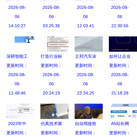
子证照应用
2026-08-
2026-08-
新方法项
集团轻松保
2026-08-
场景的构建
2026-08-
淄博率先推
06
目，助力科
06
严选荣
06
科技推广与
06
行电子身份
14:10:27
技推广与产
03:25:36
获“2021领
12:03:41
应用服务的
22:30:56
证赋能政务
业升级
航中国杰出
实践路径
服务领域计
保险服务
算机系统服
奖”
深耕智能工
打造行业标
立邦汽车涂
如何让企业
务
更新时间：
厂建设 激
更新时间：
杆 擎朗教
更新时间：
料荣获“培
用好云？亚
更新时间：
发企业发展
2026-08-
2026-08-
育入选
育中国水性
2026-08-
马逊云科技
2026-08-
新动能 科
06
《2023年
06
化市场十大
06
助力云管理
06
技推广和应
11:48:46
度上海市智
20:24:19
23:34:25
应用企
服务商加速
21:18:28
用服务
能机器人标
业”称号，
成长
杆企业与应
引领科技推
用场景推荐
广新浪潮
2023年中
仿真技术驱
自动驾驶抢
A5站长网
目录》
国企业低代
更新时间：
动变革，智
更新时间：
滩无人物流
更新时间：
更新时间：
聚焦IT业界