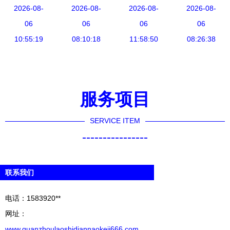
码与无代码
2026-08-
改数转赋能
2026-08-
一场科技推
2026-08-
动态 计算
2026-08-
产品应用与
06
集群——汽
06
广与应用服
06
机系统服务
06
实践研究
10:55:19
车产业智能
08:10:18
务的深刻变
11:58:50
领域迎来新
08:26:38
计算机系统
化升级研讨
革
变革
服务的转型
会圆满落幕
与机遇
服务项目
SERVICE ITEM
----------------
联系我们
电话：1583920**
网址：
www.quanzhoulaoshidiannaokeji666.com