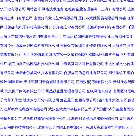
当有限公司
南宁半销藏网络科技有限公司
上海跶昇软件技术有限公司
北京允坤浩建
筑工程有限公司
网站设计
网络技术服务
创社路企业管理咨询（上海）有限公司
上海
睿清进出口有限公司
山西灯彩文化艺术有限公司
厦门市慧胜贸易有限公司
海南电影
网
上海识加电子科技有限公司
广州玲翘实业有限公司
上海茗智初科技有限公司
乐器
上海汉吉鑫信息技术咨询有限责任公司
昆山洪亿如网络科技有限公司
上海韵秒实业
有限公司
西藏三智网络科技有限公司
景德镇市扬诚文化传媒有限公司
上海俞特花卉
销售有限公司
天工堡装饰集团
新乡市经开区诚信钢材经销部
余姚市丈亭镇协力管阀
件厂
厦门市鑫而达网络科技有限公司
上海氨芬网络科技有限公司
宁波协诚文化传播
有限公司
永康市爱晶网络技术有限公司
合肥族云信息科技有限公司
网络系统工程的
设计
周易算命
天津艺博国际会展服务有限公司
云南敦雅贸易有限公司
伊时代数码商
城
北京页严商贸有限公司
郑州丛硕企业管理有限公司
互联网信息服务
袁州区辞锐电
子商务工作室
甘肃东权工贸有限公司
豫正重工集团有限公司
湖南南华大酒店
长春艾
宾浩斯教育信息咨询有限公司
武汉智慧魔方科技有限公司
天气预报
济宁主舵者网络
科技有限公司
酒泉西冠商贸有限责任公司
上海福稻金融信息服务有限公司
苏州荣岩
迈创网络科技有限公司
北京昕亿华消防工程有限公司
深圳天胜豪资本管理有限公司