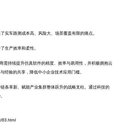
决了实车路测成本高、风险大、场景覆盖有限的痛点。
升了生产效率和柔性。
应商需持续提升仿真软件的精度、效率与易用性，并积极拥抱云
据与经验的共享，降低中小企业技术应用门槛。
全链条革新、赋能产业集群整体跃升的战略支柱。通过科技的
势。
83.html