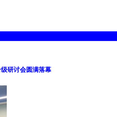
升级研讨会圆满落幕