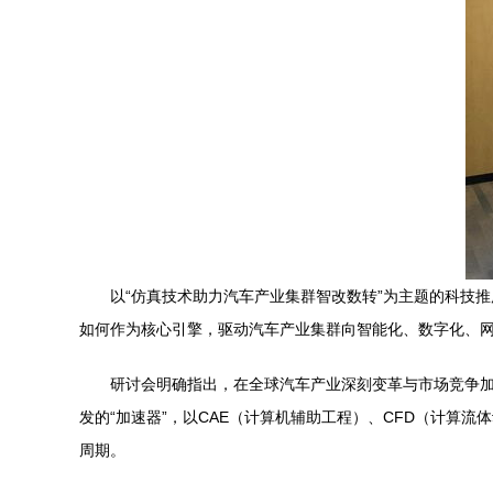
以“仿真技术助力汽车产业集群智改数转”为主题的科技
如何作为核心引擎，驱动汽车产业集群向智能化、数字化、
研讨会明确指出，在全球汽车产业深刻变革与市场竞争加
发的“加速器”，以CAE（计算机辅助工程）、CFD（计
周期。