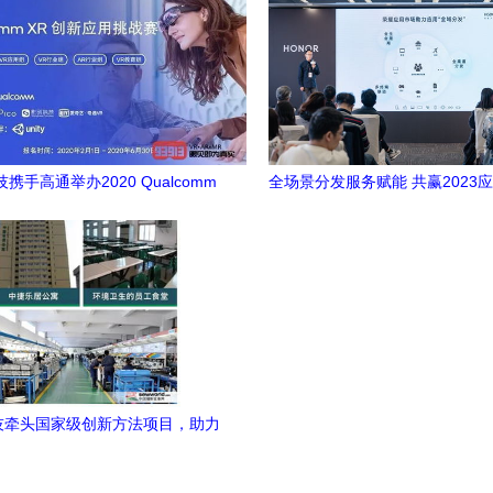
携手高通举办2020 Qualcomm
全场景分发服务赋能 共赢2023
新应用挑战赛 推动计算系统服务新
增量
纪元
技牵头国家级创新方法项目，助力
科技推广与产业升级