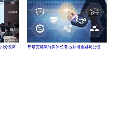
体系纪实
应用分发新
斯塔克链赋能实体经济 区块链金融与公链
应用新篇章