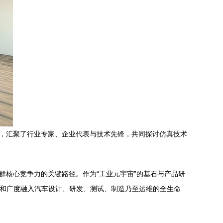
沿，汇聚了行业专家、企业代表与技术先锋，共同探讨仿真技术
群核心竞争力的关键路径。作为“工业元宇宙”的基石与产品研
度和广度融入汽车设计、研发、测试、制造乃至运维的全生命