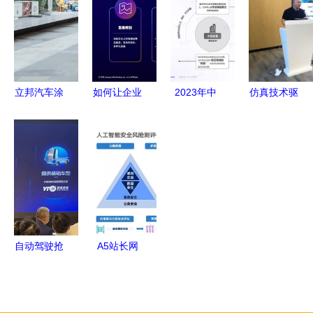
严选荣
科技推广与
新动能 科
《2023年
获“2021领
应用服务的
技推广和应
度上海市智
航中国杰出
实践路径
用服务
能机器人标
保险服务
杆企业与应
奖”
用场景推荐
立邦汽车涂
如何让企业
2023年中
仿真技术驱
目录》
料荣获“培
用好云？亚
国企业低代
动变革，智
育中国水性
马逊云科技
码与无代码
改数转赋能
化市场十大
助力云管理
产品应用与
集群——汽
应用企
服务商加速
实践研究
车产业智能
业”称号，
成长
计算机系统
化升级研讨
引领科技推
服务的转型
会圆满落幕
广新浪潮
与机遇
自动驾驶抢
A5站长网
滩无人物流
聚焦IT业界
一场科技推
动态 计算
广与应用服
机系统服务